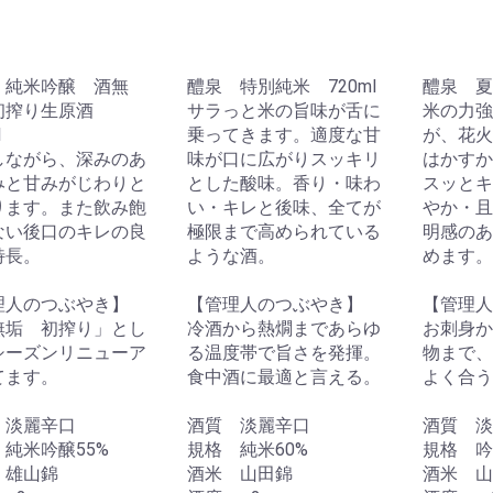
 純米吟醸 酒無
醴泉 特別純米 720ml
醴泉 夏吟
初搾り生原酒
サラっと米の旨味が舌に
米の力強
l
乗ってきます。適度な甘
が、花火
しながら、深みのあ
味が口に広がりスッキリ
はかすか
ナリー
ムワイナリー
ナ・ヒロ
ー
ァン
リー
road
園
業
ゾン
酒
ナリー
ナリー
ナリー
ナリー
ム
ナリー
ン
ン
みと甘みがじわりと
とした酸味。香り・味わ
スッとキ
ります。また飲み飽
い・キレと後味、全てが
やか・且
ン
ア
リア
ランド
ない後口のキレの良
極限まで高められている
明感のあ
特長。
ような酒。
めます。
理人のつぶやき】
【管理人のつぶやき】
【管理人
無垢 初搾り」とし
冷酒から熱燗まであらゆ
お刺身か
シーズンリニューア
る温度帯で旨さを発揮。
物まで、
剛烈富永酒造
橘倉酒造
八重泉酒造
比嘉酒造
咲元酒造
識名酒造
瑞泉酒造
菊之露酒造
久米仙の久米島
沖縄県酒造協同組合
町田酒造
奄美酒類
西平酒造
弥生焼酎醸造所
奄美大島開運酒造
喜界島酒造
新納酒造
朝日酒造
奄美大島酒造
富田酒造場
喜多屋酒造
麻原酒造
窓乃梅酒造
本坊酒造
池亀酒造
六調子酒造
松の泉醸造
天草酒造
大石酒造
八海山醸造
菊姫酒造
泥亀社中
三和酒類
光酒造
二階堂酒造
天草酒造
若潮酒造
小正醸造
八丈興発
渡邊酒造
国分酒造
本坊酒造
柳田酒造
西酒造
八鹿酒造
福田酒造
喜多屋酒造
濱田酒造
喜多屋酒造
泥亀社中
八丈興発
古澤醸造
宮田本店
田村合名会社
八鹿酒造
三岳酒造
神川酒造
井上酒造
大口酒造
松露酒造
太久保酒造
霧島町蒸留所
霧島酒造
佐多宗二商店
本坊酒造
若潮酒造
小正醸造
渡邊酒造
八千代伝酒造
京屋酒造
鹿児島酒造
天草酒造
国分酒造
西酒造
小牧醸造
てます。
食中酒に最適と言える。
よく合う
八丈興発
合同酒精
北のさくら
麻原酒造
小正醸造
美峰酒類
浪乃音酒造
楯の川酒造
竹内酒造
若波酒造
八鹿酒造
龍神酒造
丸本酒造
日の丸醸造
新澤醸造店
池亀酒造
アリサワ酒造
老松酒造
濱川商店
梅乃宿酒造
平和酒造
五十嵐酒造
北のさくら
瑞泉酒造
小正醸造
プラム食品
崎山酒造廠
請福酒造
川鶴酒造
小林酒造本店
本家松浦酒造
麻原酒造
中野BC
本坊酒造
佐多宗二商店
八海山醸造
山口酒造場
諸橋酒造
みいの寿
玉泉堂
九重雑賀
梅乃宿酒造
平和酒造
 淡麗辛口
酒質 淡麗辛口
酒質 淡
純米吟醸55%
規格 純米60%
規格 吟
 雄山錦
酒米 山田錦
酒米 山