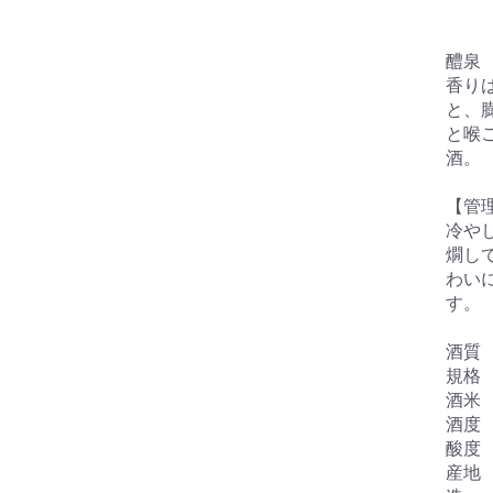
醴泉 
香り
と、
と喉
酒
【管
冷や
燗し
わい
す。
酒質
規格 
酒米
酒度 
酸度 
産地