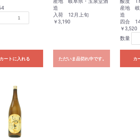
産地 岐阜県・玉泉堂酒
酸度 1.
54
造
産地 岐
入荷 12月上旬
造
￥3,190
四合 14
￥3,520
数量
カートに入れる
ただいま品切れ中です。
カ