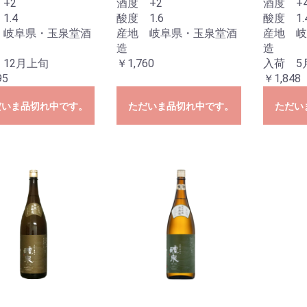
+2
酒度 +2
酒度 +
1.4
酸度 1.6
酸度 1.
 岐阜県・玉泉堂酒
産地 岐阜県・玉泉堂酒
産地 岐
造
造
12月上旬
￥1,760
入荷 5
95
￥1,848
だいま品切れ中です。
ただいま品切れ中です。
ただい