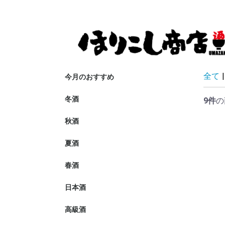
全て
|
今月のおすすめ
冬酒
9件
の
秋酒
夏酒
春酒
日本酒
東洋美人
阿武の鶴・
醸し人九平
寫樂
常山
甍
大信州
笑四季
峰の雪
寒紅梅
三笑楽
土田
無想
一白水成
菱湖
新政
黒龍
九頭龍
花垣
祥雲金龍
満寿泉
稲とアガベ
松の司
雨後の月
紀土
澤の花
綿屋
花ノ文
あたごのま
萩の鶴・日
君の井・恵
長瀞
仙禽
基峰鶴
WAKAZE
醴泉
彩來・北西
中田屋
旭興
開運
文佳人
惣誉
會津龍が沢
長寿金亀
猪又酒造
八咫烏
川鶴
義侠
白隠正宗
西之門
亀の海
東長
東一
大盃
若駒
楯野川
信州亀齢
不動
陸奥八仙
奥播磨
根知男山
来福・田神
たかちよ
明尽・唯々
夜明け前
梅乃宿
菊姫
秀鳳
鳥海山
喜楽長
三井の寿
益荒男・常
美丈夫
ゆきの美人
金澤屋
庭のうぐい
松乃井・凌
百歳
正雪
瀧自慢
麓井
墨廼江
初亀
明鏡止水・
上喜元
謙信
至
相模灘
北島
久礼
森嶋・富士
出羽桜
日高見
白瀑・山本
繁桝
司牡丹
御慶事
華鳩
飛良泉
御前酒
亀泉
浦霞
羽水
大雪渓
一ノ蔵
開華
寒菊
まんさくの
栄光冨士
雪の茅舎
春霞
月山
刈穂
七賢
八海山
越乃景虎
神亀
帝松
琵琶のさざ
酒門の会
PASSION
埼玉県のお
高級酒