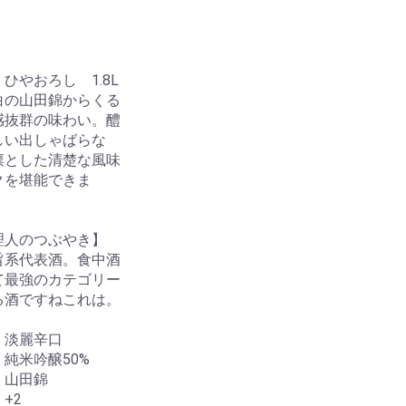
ひやおろし 1.8L
白の山田錦からくる
感抜群の味わい。醴
しい出しゃばらな
凛とした清楚な風味
クを堪能できま
。
理人のつぶやき】
旨系代表酒。食中酒
て最強のカテゴリー
る酒ですねこれは。
 淡麗辛口
純米吟醸50%
 山田錦
+2