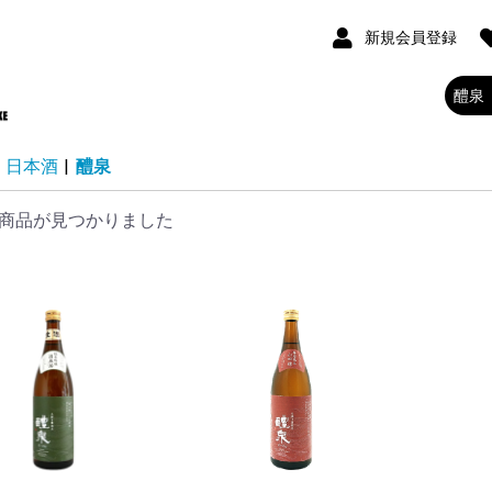
新規会員登録
日本酒
|
醴泉
商品が見つかりました
三好
次
つ
輪田
信
酒造
きげん
す
駕
勢起
大観
花
浪
 RURI BOTTLE
酒