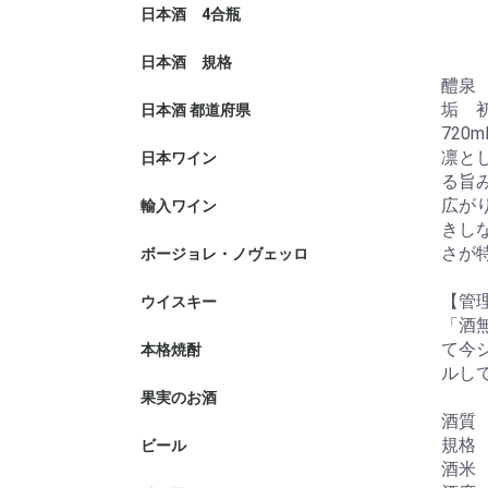
日本酒 4合瓶
日本酒 規格
清酒
原酒
純米大吟醸
大吟醸
純米吟醸
吟醸
純米酒
本醸造
普通酒
貴醸酒
発砲清酒
どぶろく
醴泉
垢 
日本酒 都道府県
北海道
青森県
岩手県
宮城県
秋田県
山形県
福島県
茨城県
栃木県
群馬県
埼玉県
千葉県
神奈川県
新潟県
石川県
富山県
福井県
山梨県
長野県
岐阜県
静岡県
愛知県
三重県
滋賀県
京都府
兵庫県
奈良県
和歌山県
島根県
岡山県
広島県
山口県
香川県
高知県
福岡県
佐賀県
熊本県
720m
凛と
日本ワイン
つがるワイ
ユズファー
カンティー
楠わいなり
リュードヴ
三次ワイナ
葡蔵人book
中央葡萄酒
旭洋酒
奥出雲葡萄
機山洋酒工
ドメーヌレ
まるき葡萄
富士山ワイ
タケダワイ
林農園
マルスワイ
奥野田ワイ
ココファー
井筒ワイン
ヒトミワイ
麻原酒造
北海道ワイ
トラヤワイ
る旨
広が
輸入ワイン
フランス
イタリア
スペイン
アメリカ
ポルトガル
チリ
ドイツ
アルゼンチ
オーストリ
オーストラ
ニュージー
南アフリカ
スイス
ギリシャ
ジョージア
イスラエル
インド
カナダ
赤ワイン
白ワイン
泡ワイン
ロゼワイン
シードル
ミード
きし
さが
ボージョレ・ノヴェッロ
【管
ウイスキー
「酒
て今
本格焼酎
そば焼酎
泡盛
黒糖
米
麦
芋
ルし
果実のお酒
果実酒
梅酒
酒質
規格 
ビール
酒米