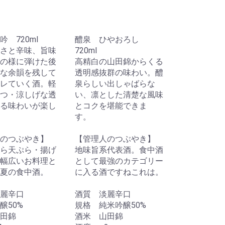
 720ml
醴泉 ひやおろし
さと辛味、旨味
720ml
の様に弾けた後
高精白の山田錦からくる
な余韻を残して
透明感抜群の味わい。醴
レていく酒。軽
泉らしい出しゃばらな
つ・涼しげな透
い、凛とした清楚な風味
る味わいが楽し
とコクを堪能できま
す。
のつぶやき】
【管理人のつぶやき】
ら天ぷら・揚げ
地味旨系代表酒。食中酒
幅広いお料理と
として最強のカテゴリー
夏の食中酒。
に入る酒ですねこれは。
麗辛口
酒質 淡麗辛口
醸50%
規格 純米吟醸50%
田錦
酒米 山田錦