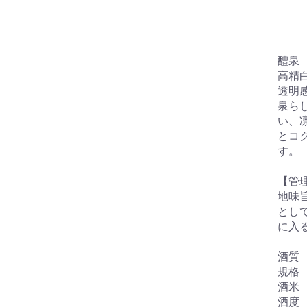
醴泉 
高精
透明
泉ら
い、
とコ
す
【管
地味
とし
に入
酒質
規格 
酒米
酒度 