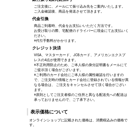
ご注文後に、メールにて振り込み先をご案内いたします。
ご入金確認後、商品を発送させて頂きます。
代金引換
商品ご到着時、代金をお支払いいただく方法です。
お受け取りの際、宅配便のドライバーに現金にてお支払いく
ださい。
※代引手数料がかかります。
クレジット決済
VISA、マスターカード、JCBカード、アメリカンエクスプ
レスの4点が使用できます。
※不正利用防止のため、ご本人様の身分証明書をメールにて
ご提示頂く場合がございます。
※ご利用のカード会社にご本人様の属性確認を行いますの
で、ご注文時の情報とカード会社に登録されている情報が異
なる場合は、 ご注文をキャンセルさせて頂く場合がござい
ます。
※原則としてご注文者様のご住所と異なる配送先への配送は
承っておりませんので、ご了承下さい。
表示価格について
オンラインショップに記載された価格は、消費税込みの価格で
す。