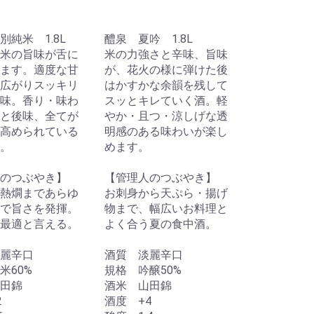
別純米 1.8L
醴泉 夏吟 1.8L
米の旨味が舌に
米の力強さと辛味、旨味
ます。適度な甘
が、花火の様に弾けた後
広がりスッキリ
はかすかな余韻を残して
味。香り・味わ
スッとキレていく酒。軽
と後味、全てが
やか・且つ・涼しげな透
高められている
明感のある味わいが楽し
。
めます。
のつぶやき】
【管理人のつぶやき】
熱燗まであらゆ
お刺身から天ぷら・揚げ
で旨さを発揮。
物まで、幅広いお料理と
最適と言える。
よく合う夏の食中酒。
麗辛口
酒質 淡麗辛口
米60%
規格 吟醸50%
田錦
酒米 山田錦
2
酒度 +4