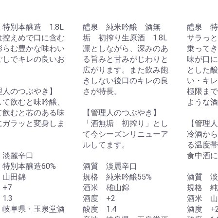
特別本醸造 1.8L
醴泉 純米吟醸 酒無
醴泉 特
は控えめで口に含む
垢 初搾り生原酒 1.8L
サラっと
膨らむ豊かな味わい
凛としながら、深みのあ
乗ってき
ごしでキレの良いお
る旨みと甘みがじわりと
味が口に
。
広がります。また飲み飽
とした酸
きしない後口のキレの良
い・キレ
理人のつぶやき】
さが特長。
極限まで
して飲むと味吟醸、
ような酒
て飲むと芯のある味
【管理人のつぶやき】
にガラッと変身しま
「酒無垢 初搾り」とし
【管理人
て今シーズンリニューア
冷酒から
ルしてます。
る温度帯
 淡麗辛口
食中酒に
特別本醸造60%
酒質 淡麗辛口
 山田錦
規格 純米吟醸55%
酒質 淡
+7
酒米 雄山錦
規格 純
1.3
酒度 +2
酒米 山
 岐阜県・玉泉堂酒
酸度 1.4
酒度 +