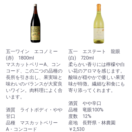
五一ワイン エコノミー
五一 エステート 龍眼
(赤) 1800ml
(白) 720ml
マスカットベリーA、コン
柔らかい香りには檸檬や白
コード、この二つの品種の
い花のアロマを感じます。
長所を引き出し、果実味と
酸味が穏やかで優しい果実
味わいのバランスが大変良
味が特徴。繊細な和食にも
いワイン。肉料理によく合
寄り添ってくれます。
います。
酒質 やや辛口
酒質 ライトボディ・やや
品種 竜眼100%
甘口
度数 12%
品種 マスカットベリー
産地 長野県・林農園
A・コンコード
￥2,530