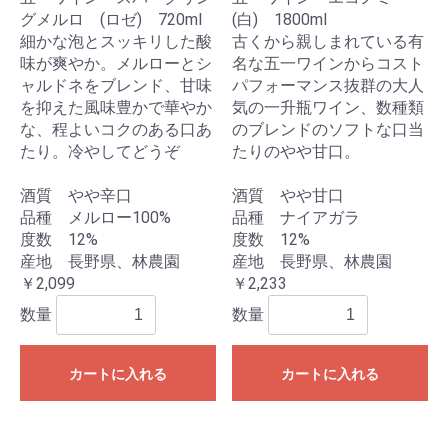
グメルロ (ロゼ) 720ml
(白) 1800ml
細かな泡とスッキリした酸
古くから親しまれている有
味が爽やか。メルローとシ
名な五一ワインからコスト
ャルドネをブレンド、甘味
パフォーマンス抜群の大人
を抑えた風味豊かで華やか
気の一升瓶ワイン、数種類
な、程よいコクのある口あ
のブレンドのソフトな口当
たり。冷やしてどうぞ
たりのやや甘口。
酒質 やや辛口
酒質 やや甘口
品種 メルロー100%
品種 ナイアガラ
度数 12%
度数 12%
産地 長野県、林農園
産地 長野県、林農園
￥2,099
￥2,233
数量
数量
カートに入れる
カートに入れる