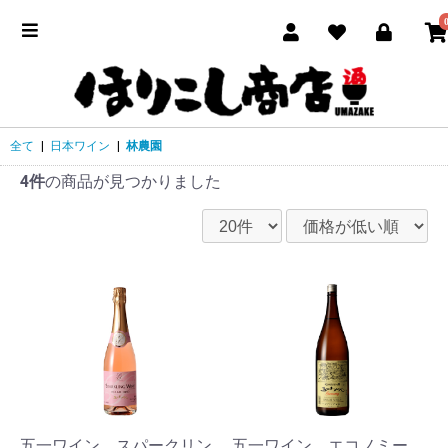
全て
|
日本ワイン
|
林農園
4件
の商品が見つかりました
五一ワイン スパークリン
五一ワイン エコノミー