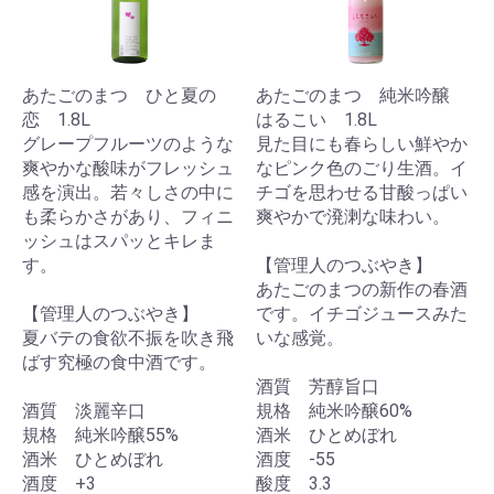
あたごのまつ ひと夏の
あたごのまつ 純米吟醸
恋 1.8L
はるこい 1.8L
グレープフルーツのような
見た目にも春らしい鮮やか
爽やかな酸味がフレッシュ
なピンク色のごり生酒。イ
感を演出。若々しさの中に
チゴを思わせる甘酸っぱい
も柔らかさがあり、フィニ
爽やかで溌溂な味わい。
ッシュはスパッとキレま
す。
【管理人のつぶやき】
あたごのまつの新作の春酒
【管理人のつぶやき】
です。イチゴジュースみた
夏バテの食欲不振を吹き飛
いな感覚。
ばす究極の食中酒です。
酒質 芳醇旨口
酒質 淡麗辛口
規格 純米吟醸60%
規格 純米吟醸55%
酒米 ひとめぼれ
酒米 ひとめぼれ
酒度 -55
酒度 +3
酸度 3.3