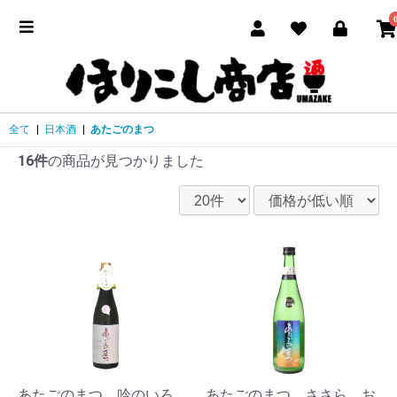
全て
|
日本酒
|
あたごのまつ
16件
の商品が見つかりました
あたごのまつ 吟のいろ
あたごのまつ ささら お