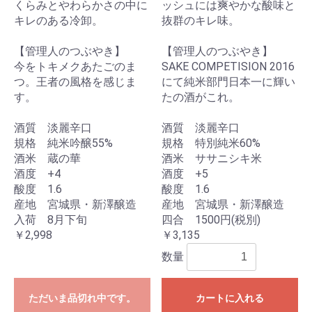
くらみとやわらかさの中に
ッシュには爽やかな酸味と
キレのある冷卸。
抜群のキレ味。
【管理人のつぶやき】
【管理人のつぶやき】
今をトキメクあたごのま
SAKE COMPETISION 2016
つ。王者の風格を感じま
にて純米部門日本一に輝い
す。
たの酒がこれ。
酒質 淡麗辛口
酒質 淡麗辛口
規格 純米吟醸55%
規格 特別純米60%
酒米 蔵の華
酒米 ササニシキ米
酒度 +4
酒度 +5
酸度 1.6
酸度 1.6
産地 宮城県・新澤醸造
産地 宮城県・新澤醸造
入荷 8月下旬
四合 1500円(税別)
￥2,998
￥3,135
数量
ただいま品切れ中です。
カートに入れる