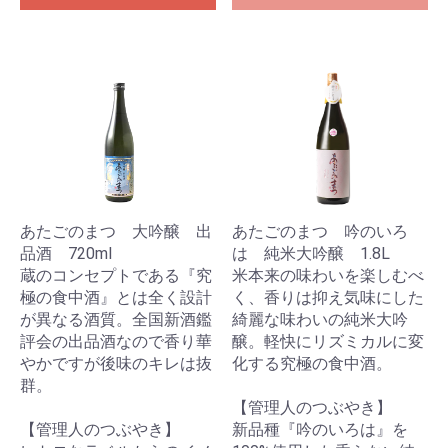
あたごのまつ 大吟醸 出
あたごのまつ 吟のいろ
品酒 720ml
は 純米大吟醸 1.8L
蔵のコンセプトである『究
米本来の味わいを楽しむべ
極の食中酒』とは全く設計
く、香りは抑え気味にした
が異なる酒質。全国新酒鑑
綺麗な味わいの純米大吟
評会の出品酒なので香り華
醸。軽快にリズミカルに変
やかですが後味のキレは抜
化する究極の食中酒。
群。
【管理人のつぶやき】
【管理人のつぶやき】
新品種『吟のいろは』を