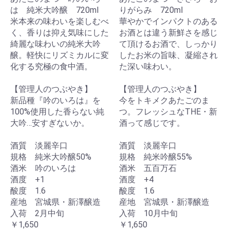
は 純米大吟醸 720ml
りがらみ 720ml
米本来の味わいを楽しむべ
華やかでインパクトのある
く、香りは抑え気味にした
お酒とは違う新鮮さを感じ
綺麗な味わいの純米大吟
て頂けるお酒で、しっかり
醸。軽快にリズミカルに変
したお米の旨味、凝縮され
化する究極の食中酒。
た深い味わい。
【管理人のつぶやき】
【管理人のつぶやき】
新品種『吟のいろは』を
今をトキメクあたごのま
100%使用した香らない純
つ。フレッシュなTHE・新
大吟…安すぎないか。
酒って感じです。
酒質 淡麗辛口
酒質 淡麗辛口
規格 純米大吟醸50%
規格 純米吟醸55%
酒米 吟のいろは
酒米 五百万石
酒度 +1
酒度 +4
酸度 1.6
酸度 1.6
産地 宮城県・新澤醸造
産地 宮城県・新澤醸造
入荷 2月中旬
入荷 10月中旬
￥1,650
￥1,650