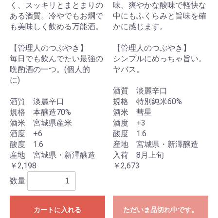
く、スッキリとまとまりの
味、爽やかな酸味で軽快な
ある酒質。冷やでもお燗で
中にもふくらみと旨味を確
も美味しく飲める万能酒。
かに感じます。
【管理人のつぶやき】
【管理人のつぶやき】
毎日でも飲んでたい最強の
シンプルにめっちゃ旨い。
晩酌酒の一つ。(個人的
ヤバス。
に)
酒質 淡麗辛口
酒質 淡麗辛口
規格 特別純米60%
規格 本醸造70%
酒米 彗星
酒米 宮城県産米
酒度 +3
酒度 +6
酸度 1.6
酸度 1.6
産地 宮城県・新澤醸造
産地 宮城県・新澤醸造
入荷 8月上旬
￥2,198
￥2,673
数量
カートに入れる
ただいま品切れ中です。