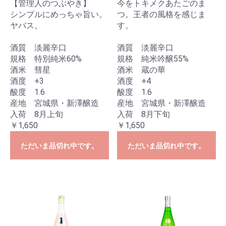
【管理人のつぶやき】
今をトキメクあたごのま
シンプルにめっちゃ旨い。
つ。王者の風格を感じま
ヤバス。
す。
酒質 淡麗辛口
酒質 淡麗辛口
規格 特別純米60%
規格 純米吟醸55%
酒米 彗星
酒米 蔵の華
酒度 +3
酒度 +4
酸度 1.6
酸度 1.6
産地 宮城県・新澤醸造
産地 宮城県・新澤醸造
入荷 8月上旬
入荷 8月下旬
￥1,650
￥1,650
ただいま品切れ中です。
ただいま品切れ中です。