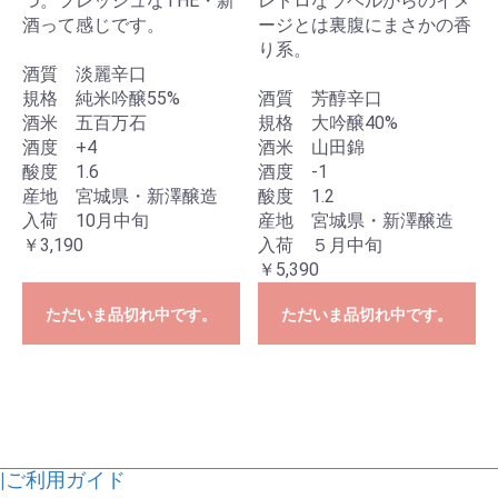
つ。フレッシュなTHE・新
レトロなラベルからのイメ
酒って感じです。
ージとは裏腹にまさかの香
り系。
酒質 淡麗辛口
規格 純米吟醸55%
酒質 芳醇辛口
酒米 五百万石
規格 大吟醸40%
酒度 +4
酒米 山田錦
酸度 1.6
酒度 -1
産地 宮城県・新澤醸造
酸度 1.2
入荷 10月中旬
産地 宮城県・新澤醸造
￥3,190
入荷 ５月中旬
￥5,390
ただいま品切れ中です。
ただいま品切れ中です。
|ご利用ガイド