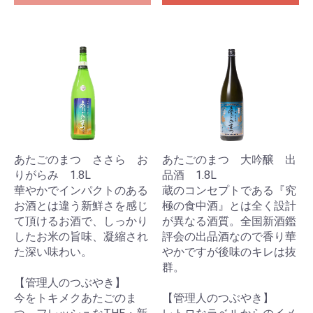
あたごのまつ ささら お
あたごのまつ 大吟醸 出
りがらみ 1.8L
品酒 1.8L
華やかでインパクトのある
蔵のコンセプトである『究
お酒とは違う新鮮さを感じ
極の食中酒』とは全く設計
て頂けるお酒で、しっかり
が異なる酒質。全国新酒鑑
したお米の旨味、凝縮され
評会の出品酒なので香り華
た深い味わい。
やかですが後味のキレは抜
群。
【管理人のつぶやき】
今をトキメクあたごのま
【管理人のつぶやき】