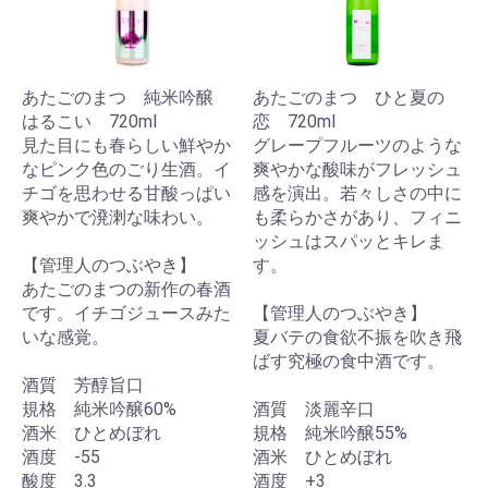
あたごのまつ 純米吟醸
あたごのまつ ひと夏の
はるこい 720ml
恋 720ml
見た目にも春らしい鮮やか
グレープフルーツのような
なピンク色のごり生酒。イ
爽やかな酸味がフレッシュ
チゴを思わせる甘酸っぱい
感を演出。若々しさの中に
爽やかで溌溂な味わい。
も柔らかさがあり、フィニ
ッシュはスパッとキレま
【管理人のつぶやき】
す。
あたごのまつの新作の春酒
です。イチゴジュースみた
【管理人のつぶやき】
いな感覚。
夏バテの食欲不振を吹き飛
ばす究極の食中酒です。
酒質 芳醇旨口
規格 純米吟醸60%
酒質 淡麗辛口
酒米 ひとめぼれ
規格 純米吟醸55%
酒度 -55
酒米 ひとめぼれ
酸度 3.3
酒度 +3