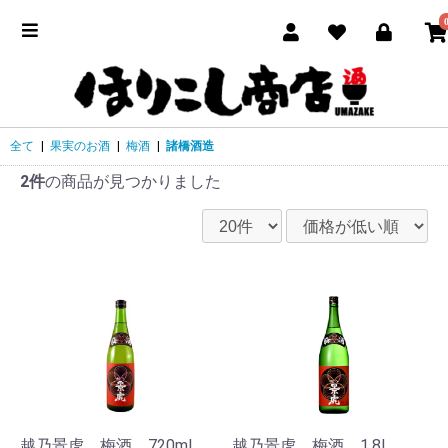
全て
|
果実のお酒
|
梅酒
|
諸橋酒造
2件
の商品が見つかりました
越乃景虎 梅酒 720ml
越乃景虎 梅酒 1.8L