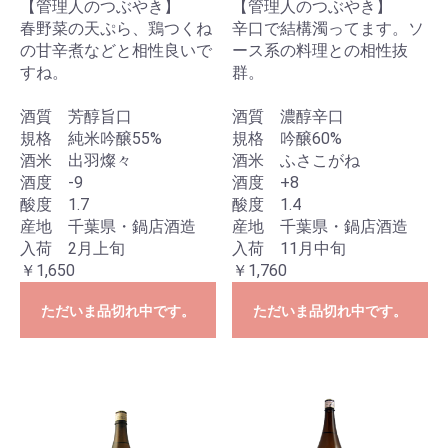
【管理人のつぶやき】
【管理人のつぶやき】
春野菜の天ぷら、鶏つくね
辛口で結構濁ってます。ソ
の甘辛煮などと相性良いで
ース系の料理との相性抜
すね。
群。
酒質 芳醇旨口
酒質 濃醇辛口
規格 純米吟醸55%
規格 吟醸60%
酒米 出羽燦々
酒米 ふさこがね
酒度 -9
酒度 +8
酸度 1.7
酸度 1.4
産地 千葉県・鍋店酒造
産地 千葉県・鍋店酒造
入荷 2月上旬
入荷 11月中旬
￥1,650
￥1,760
ただいま品切れ中です。
ただいま品切れ中です。