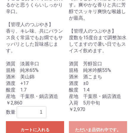
るかと思うくらいしっかり
す。爽やかな香りと共に芳
辛口。
醇でスッキリ爽快な喉越し
が最高。
【管理人のつぶやき】
香り、キレ味、共にバラン
【管理人のつぶやき】
ス良く常温でもお燗でもサ
度数を15度台まで調整加水
ッパリとした旨味感じま
してますので暑い日でもス
す。
イスイ飲めます。
酒質 淡麗辛口
酒質 芳醇旨口
規格 純米65%
規格 純米吟醸55%
酒米 美山錦
酒米 酒こまち
酒度 +17
酒度 ±0
酸度 1.7
酸度 1.4
産地 千葉県・鍋店酒造
産地 千葉県・鍋店酒造
￥2,860
入荷 5月中旬
￥2,970
数量
カートに入れる
ただいま品切れ中です。