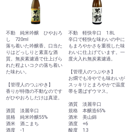
不動 純米吟醸 ひやおろ
不動 軽快辛口 1.8L
し 720ml
辛口で軽快な味わいの中に
落ち着いた吟醸香。口当た
もまろやかさを重視した味
りはどっしりと素直な酒
わいに仕上げています。一
質。無炭素濾過で仕上げら
度火入れ無炭素濾過。
れた程よいコクの落ち着い
た味わい。
【管理人のつぶやき】
お燗でも冷やでも味わいが
【管理人のつぶやき】
スッキリとまろやかで温度
香りが特徴の不動なのです
帯を選ばずウマス。
がひやおろしだけは真逆。
酒質 淡麗辛口
酒質 淡麗辛口
規格 本醸造65%
規格 純米吟醸55%
酒米 美山錦
酒米 酒こまち
酒度 +6
酒度 -1
酸度 1.3