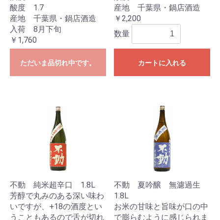
酸度 1.7
産地 千葉県・鍋店酒造
産地 千葉県・鍋店酒造
￥2,200
入荷 8月下旬
数量
￥1,760
ただいま品切れ中です。
カートに入れる
不動 純米超辛口 1.8L
不動 夏吟醸 無濾過生
芳醇で丸みのある深い味わ
1.8L
いですが、+18の酒度とい
お米の甘味と旨味が口の中
うこともあるので舌が切れ
で膨らむように感じられま