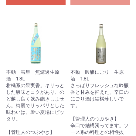
不動 彗星 無濾過生原
不動 吟醸にごり 生原
酒 1.8L
酒 1.8L
柑橘系の果実香。キリっと
さっぱりフレッシュな吟醸
した酸味とコクがあり、の
香と甘みを抑えた、辛口の
ど越し良く飲み飽きしませ
にごり酒は結構珍しいで
ん。綺麗でサッパリとした
す。
味わいは、暑い夏場にピッ
タリ。
【管理人のつぶやき】
辛口で結構濁ってます。ソ
【管理人のつぶやき】
ース系の料理との相性抜