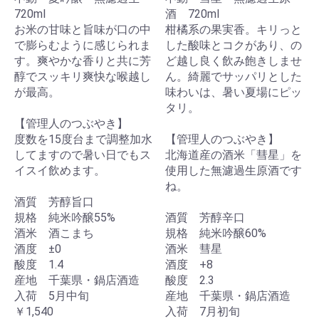
720ml
酒 720ml
お米の甘味と旨味が口の中
柑橘系の果実香。キリっと
で膨らむように感じられま
した酸味とコクがあり、の
す。爽やかな香りと共に芳
ど越し良く飲み飽きしませ
醇でスッキリ爽快な喉越し
ん。綺麗でサッパリとした
が最高。
味わいは、暑い夏場にピッ
タリ。
【管理人のつぶやき】
度数を15度台まで調整加水
【管理人のつぶやき】
してますので暑い日でもス
北海道産の酒米「彗星」を
イスイ飲めます。
使用した無濾過生原酒です
ね。
酒質 芳醇旨口
規格 純米吟醸55%
酒質 芳醇辛口
酒米 酒こまち
規格 純米吟醸60%
酒度 ±0
酒米 彗星
酸度 1.4
酒度 +8
産地 千葉県・鍋店酒造
酸度 2.3
入荷 5月中旬
産地 千葉県・鍋店酒造
￥1,540
入荷 7月初旬