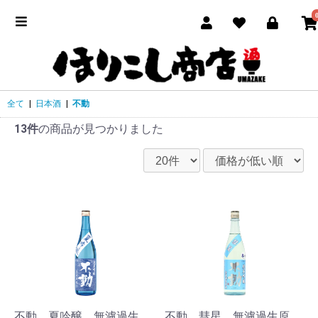
全て
|
日本酒
|
不動
13件
の商品が見つかりました
不動 夏吟醸 無濾過生
不動 彗星 無濾過生原