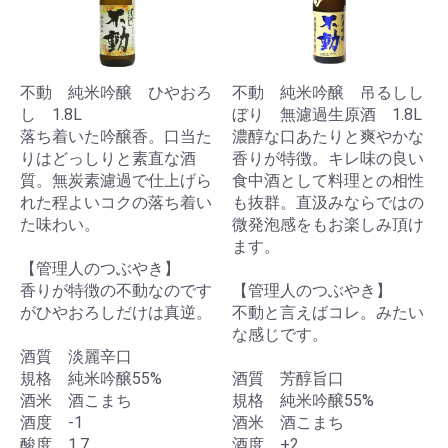
不動 純米吟醸 ひやおろ
不動 純米吟醸 吊るしし
し 1.8L
ぼり 無濾過生原酒 1.8L
落ち着いた吟醸香。口当た
濃醇な口あたりと爽やかな
りはどっしりと素直な酒
香りが特徴。キレ味の良い
質。無炭素濾過で仕上げら
食中酒として料理との相性
れた程よいコクの落ち着い
も抜群。直汲みならではの
た味わい。
微発泡感をもお楽しみ頂け
ます。
【管理人のつぶやき】
香りが特徴の不動なのです
【管理人のつぶやき】
がひやおろしだけは真逆。
不動と言えばコレ。みたい
な感じです。
酒質 淡麗辛口
規格 純米吟醸55%
酒質 芳醇旨口
酒米 酒こまち
規格 純米吟醸55%
酒度 -1
酒米 酒こまち
酸度 1.7
酒度 +2