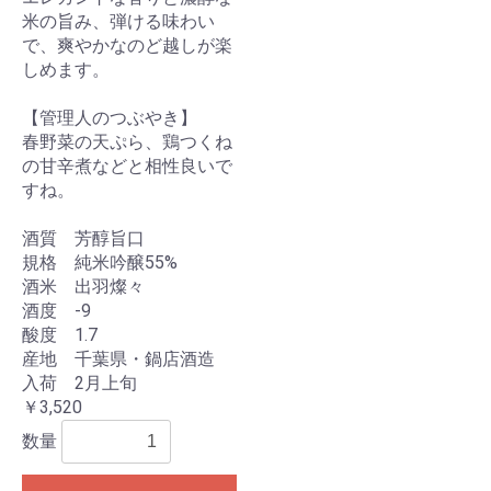
米の旨み、弾ける味わい
で、爽やかなのど越しが楽
しめます。
【管理人のつぶやき】
春野菜の天ぷら、鶏つくね
の甘辛煮などと相性良いで
すね。
酒質 芳醇旨口
規格 純米吟醸55%
酒米 出羽燦々
酒度 -9
酸度 1.7
産地 千葉県・鍋店酒造
入荷 2月上旬
￥3,520
数量