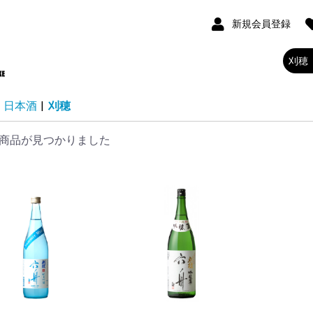
新規会員登録
日本酒
|
刈穂
商品が見つかりました
三好
次
つ
輪田
信
酒造
きげん
す
駕
勢起
大観
花
浪
 RURI BOTTLE
酒