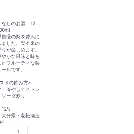
 なしのお酒 12
0ml
県自慢の梨を贅沢に
しました。梨本来の
ナリー
ムワイナリー
ナ・ヒロ
ー
ァン
リー
road
園
業
ゾン
酒
ナリー
ナリー
ナリー
ナリー
ム
ナリー
ン
ン
香りが楽しめます。
爽やかな風味と味を
ン
ア
リア
ランド
したフルーティな梨
ュールです。
スメの飲み方>
ク・冷やしてストレ
・ソーダ割り
剛烈富永酒造
橘倉酒造
八重泉酒造
比嘉酒造
咲元酒造
識名酒造
瑞泉酒造
菊之露酒造
久米仙の久米島
沖縄県酒造協同組合
町田酒造
奄美酒類
西平酒造
弥生焼酎醸造所
奄美大島開運酒造
喜界島酒造
新納酒造
朝日酒造
奄美大島酒造
富田酒造場
喜多屋酒造
麻原酒造
窓乃梅酒造
本坊酒造
池亀酒造
六調子酒造
松の泉醸造
天草酒造
大石酒造
八海山醸造
菊姫酒造
泥亀社中
三和酒類
光酒造
二階堂酒造
天草酒造
若潮酒造
小正醸造
八丈興発
渡邊酒造
国分酒造
本坊酒造
柳田酒造
西酒造
八鹿酒造
福田酒造
喜多屋酒造
濱田酒造
喜多屋酒造
泥亀社中
八丈興発
古澤醸造
宮田本店
田村合名会社
八鹿酒造
三岳酒造
神川酒造
井上酒造
大口酒造
松露酒造
太久保酒造
霧島町蒸留所
霧島酒造
佐多宗二商店
本坊酒造
若潮酒造
小正醸造
渡邊酒造
八千代伝酒造
京屋酒造
鹿児島酒造
天草酒造
国分酒造
西酒造
小牧醸造
12%
八丈興発
合同酒精
北のさくら
麻原酒造
小正醸造
美峰酒類
浪乃音酒造
楯の川酒造
竹内酒造
若波酒造
八鹿酒造
龍神酒造
丸本酒造
日の丸醸造
新澤醸造店
池亀酒造
アリサワ酒造
老松酒造
濱川商店
梅乃宿酒造
平和酒造
五十嵐酒造
北のさくら
瑞泉酒造
小正醸造
プラム食品
崎山酒造廠
請福酒造
川鶴酒造
小林酒造本店
本家松浦酒造
麻原酒造
中野BC
本坊酒造
佐多宗二商店
八海山醸造
山口酒造場
諸橋酒造
みいの寿
玉泉堂
九重雑賀
梅乃宿酒造
平和酒造
 大分県・老松酒造
84