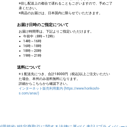
※但し配送上の都合で遅れることもございますので、予めご了
承ください。
※商品のお届けは、日本国内に限らせていただきます。
お届け日時のご指定について
お届け時間帯は、下記よりご指定いただけます。
午前中（8時～12時）
14時～16時
16時～18時
18時～20時
19時～21時
送料について
※１配送先につき、合計18000円（税込)以上ご注文いただい
た場合、本州のみ送料無料になります。
詳細からこちらから確認下さい。
インターネット販売利用案内 (https://www.horikoshi-
s.com/anai/)
利用規約
|特定商取引に関する法律に基づく表記
|プライバシー