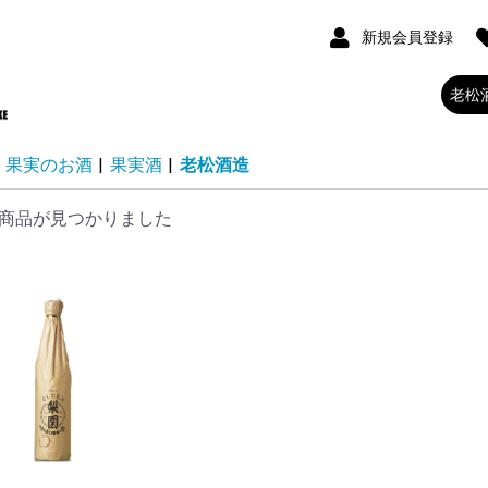
新規会員登録
果実のお酒
|
果実酒
|
老松酒造
商品が見つかりました
三好
次
つ
輪田
信
酒造
きげん
す
駕
勢起
大観
花
浪
 RURI BOTTLE
酒