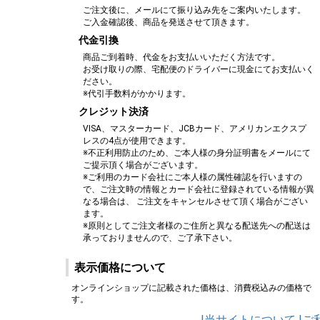
ご注文後に、メールにて振り込み先をご案内いたします。
ご入金確認後、商品を発送させて頂きます。
代金引換
商品ご到着時、代金をお支払いいただく方法です。
お受け取りの際、宅配便のドライバーに現金にてお支払いく
ださい。
※代引手数料がかかります。
クレジット決済
VISA、マスターカード、JCBカード、アメリカンエクスプ
レスの4点が使用できます。
※不正利用防止のため、ご本人様の身分証明書をメールにて
ご提示頂く場合がございます。
※ご利用のカード会社にご本人様の属性確認を行いますの
で、ご注文時の情報とカード会社に登録されている情報が異
なる場合は、 ご注文をキャンセルさせて頂く場合がござい
ます。
※原則としてご注文者様のご住所と異なる配送先への配送は
承っておりませんので、ご了承下さい。
表示価格について
オンラインショップに記載された価格は、消費税込みの価格で
す。
|当サイトについて
|ご