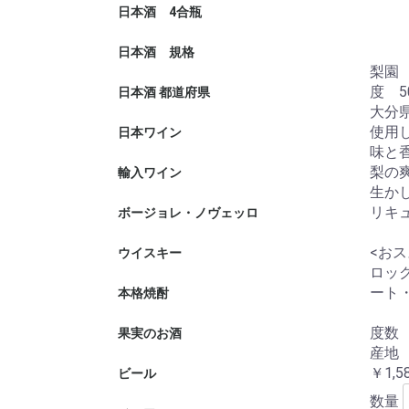
日本酒 4合瓶
日本酒 規格
清酒
原酒
純米大吟醸
大吟醸
純米吟醸
吟醸
純米酒
本醸造
普通酒
貴醸酒
発砲清酒
どぶろく
梨園
度 50
日本酒 都道府県
北海道
青森県
岩手県
宮城県
秋田県
山形県
福島県
茨城県
栃木県
群馬県
埼玉県
千葉県
神奈川県
新潟県
石川県
富山県
福井県
山梨県
長野県
岐阜県
静岡県
愛知県
三重県
滋賀県
京都府
兵庫県
奈良県
和歌山県
島根県
岡山県
広島県
山口県
香川県
高知県
福岡県
佐賀県
熊本県
大分
使用
日本ワイン
つがるワイ
ユズファー
カンティー
楠わいなり
リュードヴ
三次ワイナ
葡蔵人book
中央葡萄酒
旭洋酒
奥出雲葡萄
機山洋酒工
ドメーヌレ
まるき葡萄
富士山ワイ
タケダワイ
林農園
マルスワイ
奥野田ワイ
ココファー
井筒ワイン
ヒトミワイ
麻原酒造
北海道ワイ
トラヤワイ
味と
梨の
輸入ワイン
フランス
イタリア
スペイン
アメリカ
ポルトガル
チリ
ドイツ
アルゼンチ
オーストリ
オーストラ
ニュージー
南アフリカ
スイス
ギリシャ
ジョージア
イスラエル
インド
カナダ
赤ワイン
白ワイン
泡ワイン
ロゼワイン
シードル
ミード
生か
リキ
ボージョレ・ノヴェッロ
<おス
ウイスキー
ロッ
ート
本格焼酎
そば焼酎
泡盛
黒糖
米
麦
芋
度数 
果実のお酒
果実酒
梅酒
産地
￥1,5
ビール
数量