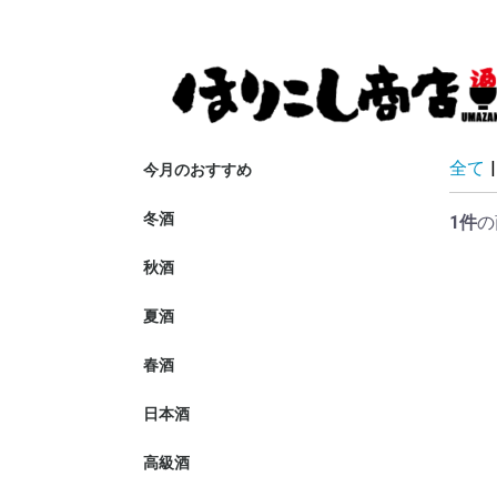
全て
|
今月のおすすめ
冬酒
1件
の
秋酒
夏酒
春酒
日本酒
東洋美人
阿武の鶴・
醸し人九平
寫樂
常山
甍
大信州
笑四季
峰の雪
寒紅梅
三笑楽
土田
無想
一白水成
菱湖
新政
黒龍
九頭龍
花垣
祥雲金龍
満寿泉
稲とアガベ
松の司
雨後の月
紀土
澤の花
綿屋
花ノ文
あたごのま
萩の鶴・日
君の井・恵
長瀞
仙禽
基峰鶴
WAKAZE
醴泉
彩來・北西
中田屋
旭興
開運
文佳人
惣誉
會津龍が沢
長寿金亀
猪又酒造
八咫烏
川鶴
義侠
白隠正宗
西之門
亀の海
東長
東一
大盃
若駒
楯野川
信州亀齢
不動
陸奥八仙
奥播磨
根知男山
来福・田神
たかちよ
明尽・唯々
夜明け前
梅乃宿
菊姫
秀鳳
鳥海山
喜楽長
三井の寿
益荒男・常
美丈夫
ゆきの美人
金澤屋
庭のうぐい
松乃井・凌
百歳
正雪
瀧自慢
麓井
墨廼江
初亀
明鏡止水・
上喜元
謙信
至
相模灘
北島
久礼
森嶋・富士
出羽桜
日高見
白瀑・山本
繁桝
司牡丹
御慶事
華鳩
飛良泉
御前酒
亀泉
浦霞
羽水
大雪渓
一ノ蔵
開華
寒菊
まんさくの
栄光冨士
雪の茅舎
春霞
月山
刈穂
七賢
八海山
越乃景虎
神亀
帝松
琵琶のさざ
酒門の会
PASSION
埼玉県のお
高級酒