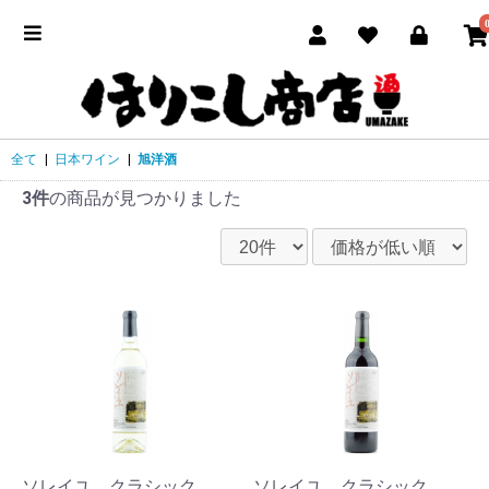
全て
|
日本ワイン
|
旭洋酒
3件
の商品が見つかりました
ソレイユ クラシック
ソレイユ クラシック