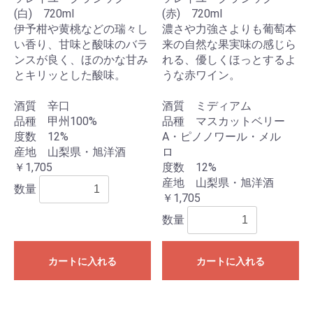
(白) 720ml
(赤) 720ml
伊予柑や黄桃などの瑞々し
濃さや力強さよりも葡萄本
い香り、甘味と酸味のバラ
来の自然な果実味の感じら
ンスが良く、ほのかな甘み
れる、優しくほっとするよ
とキリッとした酸味。
うな赤ワイン。
酒質 辛口
酒質 ミディアム
品種 甲州100%
品種 マスカットベリー
度数 12%
A・ピノノワール・メル
産地 山梨県・旭洋酒
ロ
￥1,705
度数 12%
産地 山梨県・旭洋酒
数量
￥1,705
数量
カートに入れる
カートに入れる