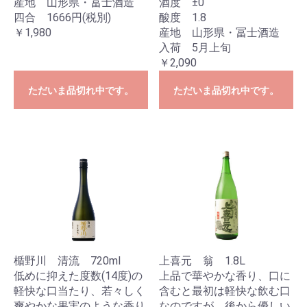
産地 山形県・冨士酒造
酒度 ±0
四合 1666円(税別)
酸度 1.8
￥1,980
産地 山形県・冨士酒造
入荷 5月上旬
￥2,090
ただいま品切れ中です。
ただいま品切れ中です。
楯野川 清流 720ml
上喜元 翁 1.8L
低めに抑えた度数(14度)の
上品で華やかな香り、口に
軽快な口当たり、若々しく
含むと最初は軽快な飲む口
爽やかな果実のような香り
なのですが、後から優しい