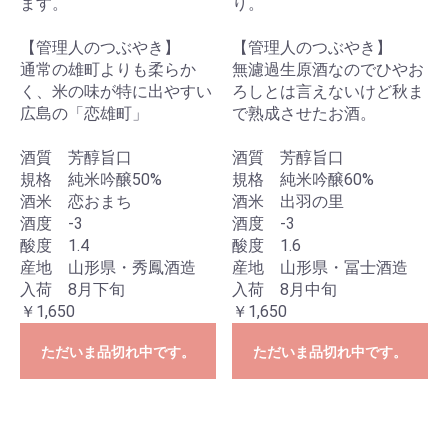
ます。
り。
【管理人のつぶやき】
【管理人のつぶやき】
通常の雄町よりも柔らか
無濾過生原酒なのでひやお
く、米の味が特に出やすい
ろしとは言えないけど秋ま
広島の「恋雄町」
で熟成させたお酒。
酒質 芳醇旨口
酒質 芳醇旨口
規格 純米吟醸50%
規格 純米吟醸60%
酒米 恋おまち
酒米 出羽の里
酒度 -3
酒度 -3
酸度 1.4
酸度 1.6
産地 山形県・秀鳳酒造
産地 山形県・冨士酒造
入荷 8月下旬
入荷 8月中旬
￥1,650
￥1,650
ただいま品切れ中です。
ただいま品切れ中です。