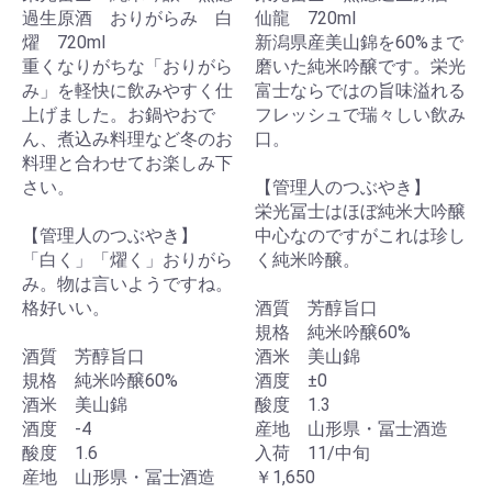
過生原酒 おりがらみ 白
仙龍 720ml
燿 720ml
新潟県産美山錦を60%まで
重くなりがちな「おりがら
磨いた純米吟醸です。栄光
み」を軽快に飲みやすく仕
富士ならではの旨味溢れる
上げました。お鍋やおで
フレッシュで瑞々しい飲み
ん、煮込み料理など冬のお
口。
料理と合わせてお楽しみ下
さい。
【管理人のつぶやき】
栄光冨士はほぼ純米大吟醸
【管理人のつぶやき】
中心なのですがこれは珍し
「白く」「燿く」おりがら
く純米吟醸。
み。物は言いようですね。
格好いい。
酒質 芳醇旨口
規格 純米吟醸60%
酒質 芳醇旨口
酒米 美山錦
規格 純米吟醸60%
酒度 ±0
酒米 美山錦
酸度 1.3
酒度 -4
産地 山形県・冨士酒造
酸度 1.6
入荷 11/中旬
産地 山形県・冨士酒造
￥1,650