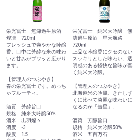
栄光冨士 無濾過生原酒
栄光冨士 純米大吟醸 無
煌凛 720ml
濾過生原酒 星天航路
フレッシュで爽やかな吟醸
720ml
香、口中に芳醇な米の味わ
上品な吟醸香にクセのない
いと甘みがブワッと広がり
スッキリとした味わい。透
ます。
明感のある軽快な旨味が響
く純米大吟醸。
【管理人のつぶやき】
春の栄光冨士です。めっち
【管理人のつぶやき】
ゃフルーティ。
北海道米の吟風、きたしず
くに比べて淡麗な味わいに
酒質 芳醇旨口
なるのが「彗星」。
規格 純米大吟醸50%
酒米 出羽燦々
酒質 芳醇旨口
酒度 -3
規格 純米大吟醸50%
酸度 1.5
酒米 五百万石