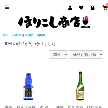
全て
|
日本酒 都道府県
|
山形県
51件
の商品が見つかりました
麓井 純米大吟醸 RURI
麓井 純米原酒 ひやおろ