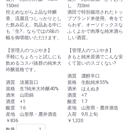
150ml
し 720ml
控えめながら上品な吟醸
酒田で特別栽培されたトッ
香、流麗且つしっかりとし
プブランド米使用。奇をて
た飲み応え。気品ある中に
らわず、オーソドックスな
も「生?」ならではの味の
ふくよかで肉厚な純米酒ら
幅を御堪能いただけます。
しい酒質。
【管理人のつぶやき】
【管理人のつぶやき】
手軽にちょろっと試しにも
きもと純米原酒でこんな安
飲めるコスパ抜群の純米大
くて旨いのスゴくない?
吟醸規格です。
酒質 濃醇辛口
酒質 淡麗旨口
規格 生酛純米55%
規格 生?純米大吟醸40%
酒米 はえぬき
酒米 山田錦
酒度 +7
酒度 +1
酸度 1.7
酸度 1.6
産地 山形県・麓井酒造
産地 山形県・麓井酒造
入荷 9月上旬
￥836
￥1,320
数量