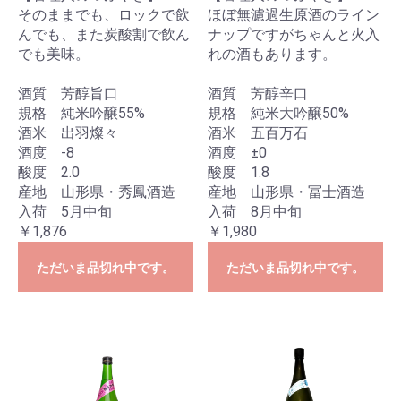
そのままでも、ロックで飲
ほぼ無濾過生原酒のライン
んでも、また炭酸割で飲ん
ナップですがちゃんと火入
でも美味。
れの酒もあります。
酒質 芳醇旨口
酒質 芳醇辛口
規格 純米吟醸55%
規格 純米大吟醸50%
酒米 出羽燦々
酒米 五百万石
酒度 -8
酒度 ±0
酸度 2.0
酸度 1.8
産地 山形県・秀鳳酒造
産地 山形県・冨士酒造
入荷 5月中旬
入荷 8月中旬
￥1,876
￥1,980
ただいま品切れ中です。
ただいま品切れ中です。