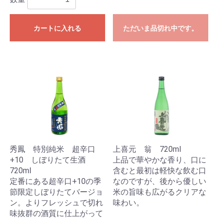
カートに入れる
ただいま品切れ中です。
秀鳳 特別純米 超辛口
上喜元 翁 720ml
+10 しぼりたて生酒
上品で華やかな香り、口に
720ml
含むと最初は軽快な飲む口
定番にある超辛口+10の季
なのですが、後から優しい
節限定しぼりたてバージョ
米の旨味も広がるクリアな
ン。よりフレッシュで切れ
味わい。
味抜群の酒質に仕上がって