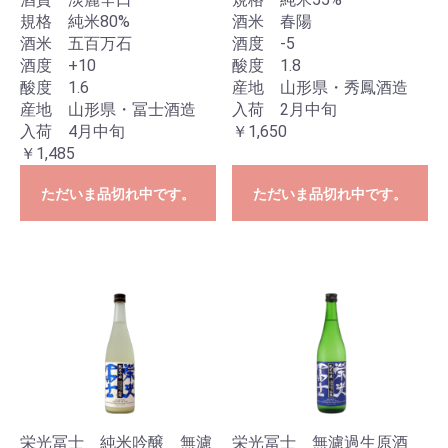
規格 純米80%
酒米 春陽
酒米 五百万石
酒度 -5
酒度 +10
酸度 1.8
酸度 1.6
産地 山形県・秀鳳酒造
産地 山形県・冨士酒造
入荷 2月中旬
入荷 4月中旬
￥1,650
￥1,485
ただいま品切れ中です。
ただいま品切れ中です。
栄光冨士 純米吟醸 無濾
栄光冨士 無濾過生原酒