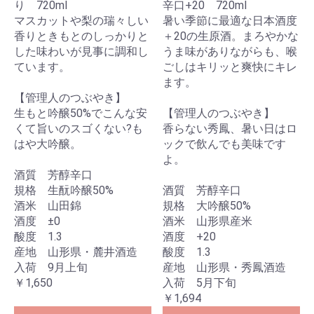
り 720ml
辛口+20 720ml
マスカットや梨の瑞々しい
暑い季節に最適な日本酒度
香りときもとのしっかりと
＋20の生原酒。まろやかな
した味わいが見事に調和し
うま味がありながらも、喉
ています。
ごしはキリッと爽快にキレ
ます。
【管理人のつぶやき】
生もと吟醸50%でこんな安
【管理人のつぶやき】
くて旨いのスゴくない?も
香らない秀鳳、暑い日はロ
はや大吟醸。
ックで飲んでも美味です
よ。
酒質 芳醇辛口
規格 生酛吟醸50%
酒質 芳醇辛口
酒米 山田錦
規格 大吟醸50%
酒度 ±0
酒米 山形県産米
酸度 1.3
酒度 +20
産地 山形県・麓井酒造
酸度 1.3
入荷 9月上旬
産地 山形県・秀鳳酒造
￥1,650
入荷 5月下旬
￥1,694