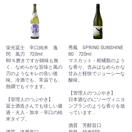
栄光冨士 辛口純米 逸
秀鳳 SPRING SUNSHINE
閃 風刃 720ml
80 720ml
80％磨きですが雑味も無
マスカット・柑橘類のよう
く、なめらかな旨味と風の
な香り、含みはなめらかな
刃のようなキレの良い後
甘みと軽快でジューシーな
味。冷酒でも、常温でも、
酸味。
熱燗でもイケます。
【管理人のつぶやき】
【管理人のつぶやき】
日本酒なのにソーヴィニヨ
冨士酒造さんでも珍しい濾
ンブランのような香りを放
過・火入・加水・辛口の純
っています…
米タイプ。
酒質 芳醇旨口
酒質 淡麗辛口
規格 純米55%