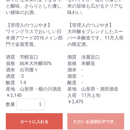
と酸味、さらりとした優し
米の旨味も広がるクリアな
い後味のお酒。
味わい。
【管理人のつぶやき】
【管理人のつぶやき】
ワイングラスでおいしい日
大吟醸をブレンドしたスー
本酒アワード2016メイン部
パー本醸造です。11月入荷
門で金賞受賞。
の限定酒。
酒質 芳醇旨口
酒質 淡麗旨口
規格 純米大吟醸50%
規格 本醸造
酒米 出羽燦々
酒米 -
酒度 -2
酒度 -
酸度 1.4
酸度 -
産地 山形県・楯の川酒造
産地 山形県・酒田酒造
￥2,145
入荷 11月上旬
￥2,475
数量
カートに入れる
ただいま品切れ中です。