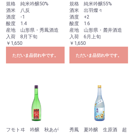
規格 純米吟醸50%
規格 純米吟醸55%
酒米 八反
酒米 出羽燦々
酒度 -1
酒度 +2
酸度 1.4
酸度 1.6
産地 山形県・秀鳳酒造
産地 山形県・麓井酒造
入荷 8月下旬
入荷 6月上旬
￥1,650
￥1,650
ただいま品切れ中です。
ただいま品切れ中です。
フモトヰ 吟醸 秋あが
秀鳳 夏吟醸 生原酒 超