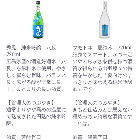
秀鳳 純米吟醸 八反
フモトヰ 夏純吟 720ml
720ml
細身でスマート、かつ一定
広島県産の酒造好適米「八
のやわらかさを併せ持つ酒
反」を原料米に使用。やさ
質が得られる出羽燦々の特
しく膨らむ旨味、バランス
質を生かした「夏向けのす
良く広がる酸が非常に良
っきりと味わえる純米吟醸
く、まとまりの良い酒質。
酒」です。
【管理人のつぶやき】
【管理人のつぶやき】
通常よりやや高めの温度に
きもと仕込みとは思えない
て熟成された円熟の純米吟
程めっちゃ綺麗な酒質です
醸。
これは。
酒質 芳醇旨口
酒質 淡麗辛口