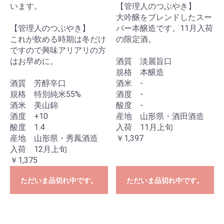
います。
【管理人のつぶやき】
大吟醸をブレンドしたスー
【管理人のつぶやき】
パー本醸造です。11月入荷
これが飲める時期は冬だけ
の限定酒。
ですので興味アリアリの方
はお早めに。
酒質 淡麗旨口
規格 本醸造
酒質 芳醇辛口
酒米 -
規格 特別純米55%
酒度 -
酒米 美山錦
酸度 -
酒度 +10
産地 山形県・酒田酒造
酸度 1.4
入荷 11月上旬
産地 山形県・秀鳳酒造
￥1,397
入荷 12月上旬
￥1,375
ただいま品切れ中です。
ただいま品切れ中です。