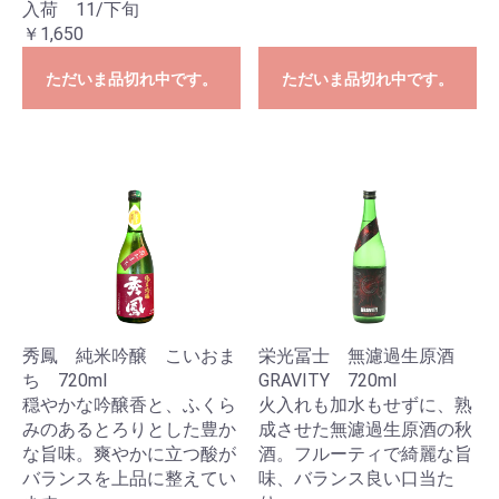
入荷 11/下旬
￥1,650
ただいま品切れ中です。
ただいま品切れ中です。
秀鳳 純米吟醸 こいおま
栄光冨士 無濾過生原酒
ち 720ml
GRAVITY 720ml
穏やかな吟醸香と、ふくら
火入れも加水もせずに、熟
みのあるとろりとした豊か
成させた無濾過生原酒の秋
な旨味。爽やかに立つ酸が
酒。フルーティで綺麗な旨
バランスを上品に整えてい
味、バランス良い口当た